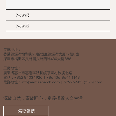
News2
News3
展廳地址：
香港銅鑼灣怡和街28號恒生銅鑼灣大廈12樓B室
深圳市福田區八卦嶺八卦四路430大廈886
工廠地址：
廣東省惠州市惠陽區秋長鎮茶園村秋溪北路
電話：+852 8403 1926 | +86 136-8641-1148
電郵地址：
info@artisanarch.com
|
529262453@QQ.com
源於自然，寄於匠心，定義極致人文生活
索取報價