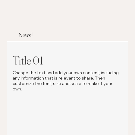
News1
Title 01
Change the text and add your own content, including
any information that is relevant to share. Then
customize the font, size and scale to make it your
own.