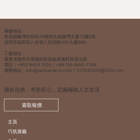
展廳地址：
香港銅鑼灣怡和街28號恒生銅鑼灣大廈12樓B室
深圳市福田區八卦嶺八卦四路430大廈886
工廠地址：
廣東省惠州市惠陽區秋長鎮茶園村秋溪北路
電話：+852 8403 1926 | +86 136-8641-1148
電郵地址：
info@artisanarch.com
|
529262453@QQ.com
源於自然，寄於匠心，定義極致人文生活
索取報價
主頁
巧筑展廳