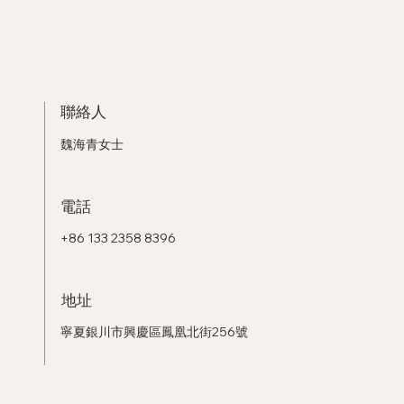
聯絡人
魏海青女士
電話
+86 133 2358 8396
地址
寧夏銀川市興慶區鳳凰北街256號